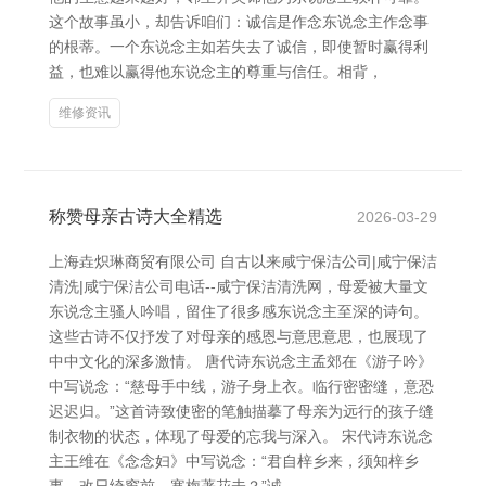
这个故事虽小，却告诉咱们：诚信是作念东说念主作念事
的根蒂。一个东说念主如若失去了诚信，即使暂时赢得利
益，也难以赢得他东说念主的尊重与信任。相背，
维修资讯
称赞母亲古诗大全精选
2026-03-29
上海垚炽琳商贸有限公司 自古以来咸宁保洁公司|咸宁保洁
清洗|咸宁保洁公司电话--咸宁保洁清洗网，母爱被大量文
东说念主骚人吟唱，留住了很多感东说念主至深的诗句。
这些古诗不仅抒发了对母亲的感恩与意思意思，也展现了
中中文化的深多激情。 唐代诗东说念主孟郊在《游子吟》
中写说念：“慈母手中线，游子身上衣。临行密密缝，意恐
迟迟归。”这首诗致使密的笔触描摹了母亲为远行的孩子缝
制衣物的状态，体现了母爱的忘我与深入。 宋代诗东说念
主王维在《念念妇》中写说念：“君自梓乡来，须知梓乡