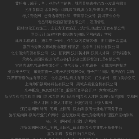
黄粉虫，蝎子，鱼，鸡养殖与销售，城固县畅古生态农业发展有限责
芜湖泵阀网-水泵网|止回阀,调节阀,离心泵,管道泵,自吸泵,
考拉宠物网 - 您身边养宠社群
普洱茶公众号_普洱茶公众号
南昌环瑞科酒店管理有限公司，酒店管理
园林绿化工程施工，土石方工程施工，滨州江衡建筑工程有限公司
网页设计|编程软件|数据恢复|朝阳区网站设计学校
建设工程施工、施工专业作业、住宅室内装饰装修、浙江霸王宏盛建
嘉兴市秀洲区新城街道花图料理店
北京常甘科技有限公司
北京佰灿商贸有限公司
汉川招聘网-汉川英才网-汉川人才网
鼎韵端定制
承办陆运国际货运代理业务|丹东涂仁国际货运代理有限公司
宜昌志康电气设备有限公司，电气设备，机电设备，金属结构件制造
蓝白美学空间
东莞市喜一贝电子科技有限公司 电子产品 喇叭 电声配件 音响
武汉菁智嘉传媒有限公司
北京盛伟达科技有限公司
门头软件
蓝白美学空间
上海帅阳祺网络科技有限公司
栾城实嘉复合机有限公司
米牛配资_免息炒股配资_股票配资平台开户
意惠潮流馆
新乡泵阀网|泵阀网|阀门网|水泵网|阀门品牌网|泵阀人才网|泵阀行情网|阀门交易网
上饶人才网-上饶人才市场-上饶招聘网-上饶人事网
江门泵阀网-球阀_闸阀_止回阀_截止阀-泵阀专业电子商务平台
洛阳泵阀网-泵阀行业门户网站
企鹅宠物网 教您宠物喂养护理医疗宠物训练
银川阀门网-阀门行业门户网站
淮安泵阀网-球阀_闸阀_止回阀_截止阀-泵阀专业电子商务平台
嘉兴泵阀 - 泵阀行业门户网站