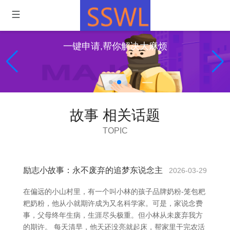
一键申请,帮你解决大麻烦
故事 相关话题
TOPIC
励志小故事：永不废弃的追梦东说念主
2026-03-29
在偏远的小山村里，有一个叫小林的孩子品牌奶粉-笼包粑
粑奶粉，他从小就期许成为又名科学家。可是，家说念费
事，父母终年生病，生涯尽头极重。但小林从未废弃我方
的期许。 每天清早，他天还没亮就起床，帮家里干完农活