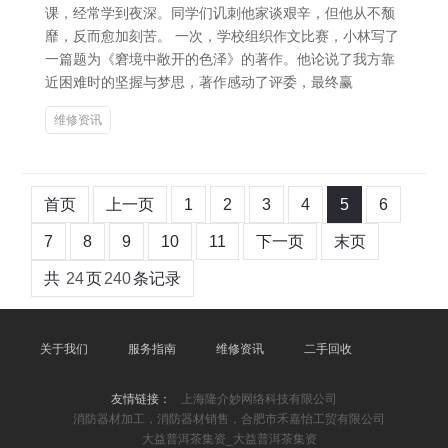
课，经常学到夜深。同学们讥刺他家谈艰辛，但他从不颓
靡，反而愈加刻苦。 一次，学校组织作文比赛，小林写了
一篇题为《窘境中敞开的色泽》的著作。他论说了我方靠
近困难时的坚握与梦思，著作感动了评委，最终赢
维修资讯
首页
上一页
1
2
3
4
5
6
7
8
9
10
11
下一页
末页
共
24
页
240
条记录
关于我们
服务指南
维修资讯
二手回收
友情链接：
上海隆介妙网络科技有限公司
消防器材加工，消防器材销售，合肥市禾嘉怡工贸有限公司
大益普洱茶集资_大益普洱茶集资