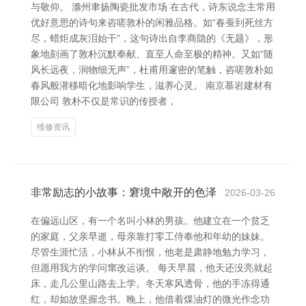
与敬仰。 滁州聿扬陶瓷批发市场 在古代，诗东说念主常用
优好意思的诗句来咨嗟敦朴的闲雅品格。如“春蚕到死丝方
尽，蜡炬成灰泪始干”，这句诗出自李商隐的《无题》，形
象地刻画了敦朴沉默奉献、直至人命至极的精神。又如“随
风长远夜，润物细无声”，杜甫用邃密的笔触，咨嗟敦朴如
春风般潜移暗化地影响学生，滋养心灵。 南京慕岩建材有
限公司 敦朴不仅是常识的传授者，
维修资讯
非常励志的小故事：窘境中敞开的色泽
2026-03-26
在偏远山区，有一个名叫小林的男孩。他建立在一个贫乏
的家庭，父亲早逝，母亲靠打零工侍奉他和年幼的妹妹。
尽管生涯忙活，小林从不衔恨，他老是肃静地勉力学习，
但愿用我方的学问窜改运谈。 每天早晨，他天还没亮就起
床，走几公里山路去上学。冬天寒风透骨，他的手冻得通
红，却如故坚握念书。晚上，他借着煤油灯的微光作念功