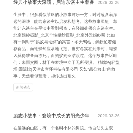
经典小故事大深嗜，启迪东谈主生奢睿
2026-03-26
生涯中，很多看似节略的小故事君乐一方，时时蕴含着深
远的深嗜，能给东谈主以启发和想考。这些故事虽短，却
能让东谈主在平淡中看到稀奇，在轻细处领会东谈主生。
北京婚纱摄影_北京个性婚纱摄影_北京外景婚纱照 比如，
有一则对于“蚂蚁与蝴蝶”的寓言：冬天驾临，蚂蚁忙着储
存食品，而蝴蝶却应承地飞翔。当穷冬实在到来时，蝴蝶
因莫得准备而冻死，而蚂蚁则圣洁渡过。这个故事告诉咱
们：未雨贪图，材干在窘境中立于无所畏惧。 精馏塔|轻型
塔|回流比|天津市宣怀科技有限公司 又如“愚公移山”的故
事，天然看似荒唐，却传达出耐久
新闻动态
励志小故事：窘境中成长的阳光少年
2026-03-26
在偏远的山区，有一个名叫小林的男孩。他自幼失去双