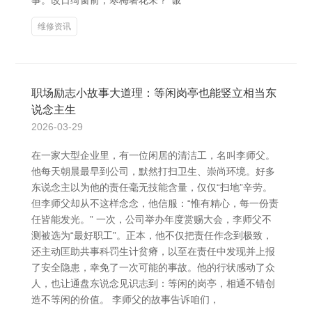
事。改日绮窗前，寒梅著花未？”诚
维修资讯
职场励志小故事大道理：等闲岗亭也能竖立相当东
说念主生
2026-03-29
在一家大型企业里，有一位闲居的清洁工，名叫李师父。
他每天朝晨最早到公司，默然打扫卫生、崇尚环境。好多
东说念主以为他的责任毫无技能含量，仅仅“扫地”辛劳。
但李师父却从不这样念念，他信服：“惟有精心，每一份责
任皆能发光。” 一次，公司举办年度赏赐大会，李师父不
测被选为“最好职工”。正本，他不仅把责任作念到极致，
还主动匡助共事科罚生计贫瘠，以至在责任中发现并上报
了安全隐患，幸免了一次可能的事故。他的行状感动了众
人，也让通盘东说念见识志到：等闲的岗亭，相通不错创
造不等闲的价值。 李师父的故事告诉咱们，