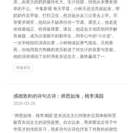
亲，由老大的奶奶服待长大。生计拮据，但他从未懊丧侥
幸的不公。 中集影视 每天早晨，小林天还没亮就起床，帮
奶奶作念早饭、打扫卫生，然后徒步走三公里去上学。尽
管要求艰苦，他却从不缺席任何一节课。课堂上，他老是
坐得最端正、听得最厚爱。课后，他还会主动匡助同学解
答难题，成为古道眼中的勤学生，同学心中的“小古道”。
一次学校组织演讲比赛，小林饱读起勇气报名。天然垂
死，但他用我方荆棘的资历叙述了对生计的喜爱与坚握。
他的演讲感动了在时局有东说念主，最终赢得了一
维修资讯
感德敦朴的诗句古诗：师恩如海，桃李满园
2026-03-26
“师恩如海，桃李满园”是东说念主们对敦朴忘我奉献和宽
敞育东说念主的深情嘉赞。自古以来，尊师重说念等于中
华英才的传统良习，很多诗句古诗也抒发了对敦朴的谢忱