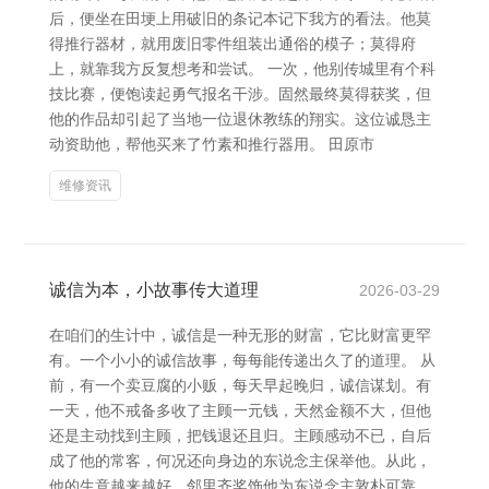
后，便坐在田埂上用破旧的条记本记下我方的看法。他莫
得推行器材，就用废旧零件组装出通俗的模子；莫得府
上，就靠我方反复想考和尝试。 一次，他别传城里有个科
技比赛，便饱读起勇气报名干涉。固然最终莫得获奖，但
他的作品却引起了当地一位退休教练的翔实。这位诚恳主
动资助他，帮他买来了竹素和推行器用。 田原市
维修资讯
诚信为本，小故事传大道理
2026-03-29
在咱们的生计中，诚信是一种无形的财富，它比财富更罕
有。一个小小的诚信故事，每每能传递出久了的道理。 从
前，有一个卖豆腐的小贩，每天早起晚归，诚信谋划。有
一天，他不戒备多收了主顾一元钱，天然金额不大，但他
还是主动找到主顾，把钱退还且归。主顾感动不已，自后
成了他的常客，何况还向身边的东说念主保举他。从此，
他的生意越来越好，邻里齐奖饰他为东说念主敦朴可靠。