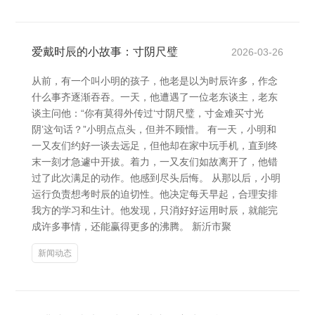
爱戴时辰的小故事：寸阴尺璧
2026-03-26
从前，有一个叫小明的孩子，他老是以为时辰许多，作念
什么事齐逐渐吞吞。一天，他遭遇了一位老东谈主，老东
谈主问他：“你有莫得外传过‘寸阴尺璧，寸金难买寸光
阴’这句话？”小明点点头，但并不顾惜。 有一天，小明和
一又友们约好一谈去远足，但他却在家中玩手机，直到终
末一刻才急遽中开拔。着力，一又友们如故离开了，他错
过了此次满足的动作。他感到尽头后悔。 从那以后，小明
运行负责想考时辰的迫切性。他决定每天早起，合理安排
我方的学习和生计。他发现，只消好好运用时辰，就能完
成许多事情，还能赢得更多的沸腾。 新沂市聚
新闻动态