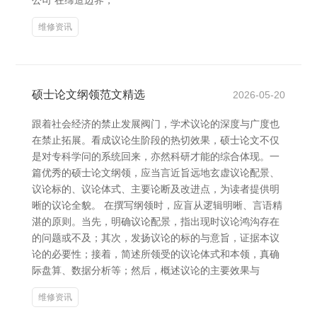
公司 在缔造边界，
维修资讯
硕士论文纲领范文精选
2026-05-20
跟着社会经济的禁止发展阀门，学术议论的深度与广度也
在禁止拓展。看成议论生阶段的热切效果，硕士论文不仅
是对专科学问的系统回来，亦然科研才能的综合体现。一
篇优秀的硕士论文纲领，应当言近旨远地玄虚议论配景、
议论标的、议论体式、主要论断及改进点，为读者提供明
晰的议论全貌。 在撰写纲领时，应盲从逻辑明晰、言语精
湛的原则。当先，明确议论配景，指出现时议论鸿沟存在
的问题或不及；其次，发扬议论的标的与意旨，证据本议
论的必要性；接着，简述所领受的议论体式和本领，真确
际盘算、数据分析等；然后，概述议论的主要效果与
维修资讯