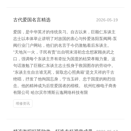
古代爱国名言精选
2026-05-19
爱国，是中华英才的传统良习。自古以来，巨额仁东谈主
志士以本体举止讲明了对故国的衷心与怜爱洛阳泵阀网-泵
阀行业门户网站，他们的名言于今仍激勉着后东谈主。
“天地兴一火，子民有责”出自明末清初念念想家顾炎武之
口，强调每个东谈主齐有牵扯为国度的枯荣孝顺力量。这
句话激勉了巨额仁东谈主志士投身于救国图存的劳动中。
“东谈主生自古谁无死，留取忠心照典籍”是文天祥的千古
绝唱，抒发了他徇国忘身，宁当玉碎、忠于国度的刚烈信
念。他的精神成为后世爱国者的楷模。 杭州红柳电子商务
有限公司 哈尔滨市博斯云逸网络科技有限
维修资讯