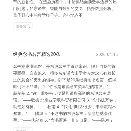
节的新颖性。 在选题历程中，不错集结面前数学边界的热
门问题，如东谈主工智能与数学的交叉、拓扑数据分析、
量子野心中的数学模子等。这些地点不
维修资讯
经典念书名言精选20条
2026-04-15
念书意惠潮流馆，是东说念主类得到常识、擢升自我的首
要蹊径。自古以来，很多名东说念主学者齐对念书有着长
远的意会和突出的倡导。以下是20条经典念书名言，值得
咱们细细品味。 1. “竹帛是东说念主类卓绝的路线。”——
高尔基 2. “读一册好书，便是和很多高尚的东说念主话
语。”——歌德 北京业学珉科贸有限公司 3. “念书破万卷，
动笔如有神。”——杜甫 4. “书到用时方恨少，事非流程不
知难。”——陆游 5. “不念书的东说念主，念念想就会住
手。”——伏尔泰 6. “念书百遍，其义自见。”——陈寿 7