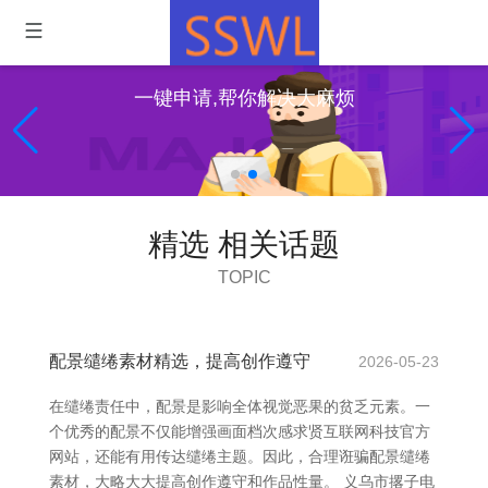
一键申请,帮你解决大麻烦
精选 相关话题
TOPIC
配景缱绻素材精选，提高创作遵守
2026-05-23
在缱绻责任中，配景是影响全体视觉恶果的贫乏元素。一
个优秀的配景不仅能增强画面档次感求贤互联网科技官方
网站，还能有用传达缱绻主题。因此，合理诳骗配景缱绻
素材，大略大大提高创作遵守和作品性量。 义乌市撂子电