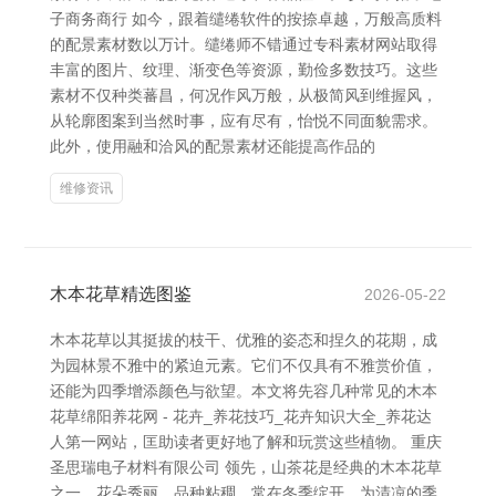
子商务商行 如今，跟着缱绻软件的按捺卓越，万般高质料
的配景素材数以万计。缱绻师不错通过专科素材网站取得
丰富的图片、纹理、渐变色等资源，勤俭多数技巧。这些
素材不仅种类蕃昌，何况作风万般，从极简风到维握风，
从轮廓图案到当然时事，应有尽有，怡悦不同面貌需求。
此外，使用融和洽风的配景素材还能提高作品的
维修资讯
木本花草精选图鉴
2026-05-22
木本花草以其挺拔的枝干、优雅的姿态和捏久的花期，成
为园林景不雅中的紧迫元素。它们不仅具有不雅赏价值，
还能为四季增添颜色与欲望。本文将先容几种常见的木本
花草绵阳养花网 - 花卉_养花技巧_花卉知识大全_养花达
人第一网站，匡助读者更好地了解和玩赏这些植物。 重庆
圣思瑞电子材料有限公司 领先，山茶花是经典的木本花草
之一，花朵秀丽、品种粘稠，常在冬季绽开，为清凉的季