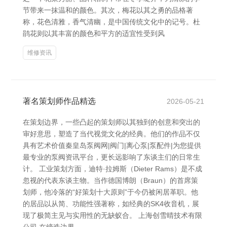
节带来一抹温和的颜色。其次，梅花以其之勇的品格著
称，花色清雅，香气清幽，是中国传统文化中的记号。杜
鹃花则以其丰富的颜色和平方的适宜性受到风
维修资讯
著名策划师作品精选
2026-05-21
在策划边界，一些凸起的策划师以其独到的创意和突出的
审好意思，塑造了当代视觉文化的经典。他们的作品不仅
具有艺术价值秦皇岛泵阀网|阀门|离心泵|泵配件|为您提供
最专业的泵阀资讯平台，更长远影响了东谈主们的日常生
计。 工业策划方面，迪特·拉姆斯（Dieter Rams）是不成
忽视的代表东谈主物。当作德国博朗（Braun）的首席策
划师，他冷落的“好策划十大原则”于今仍被闲居革职。他
的居品以从简、功能性强著称，如经典的SK4收音机，展
现了极简主见与实用性的无缺蚁合。 上海创雪晴技术有限