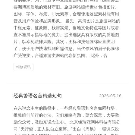
客的要津。为了打造专科且蹧跶蛊惑力的网站，缠绵师需
要渊博高质地的素材守旧。旅游网站缠绵素材包括图片、
图标、字体、布景、UI元素等，合理使用这些素材能有用
普及用户体验和品牌形象。 当先，高清图片是旅游网站的
中枢元素。征象照、栈房实景、当地文化特点等图片或者
直不雅展示指标地的魔力。提出选拔具有版权的高质地图
片，以幸免法律风险。其次，图标和按钮缠绵应直爽明
了，便于用户快速找到所需信息。当代作风的扁平化缠绵
广受迎接，合适旅游类网站的崭新氛围。 此外，合
维修资讯
经典警语名言精选短句
2026-05-16
在东说念主生的路径中，一些经典警语和名言如同灯塔，
推敲咱们前行的办法。它们粗略有劲，蕴含深意，大要激
励念念考，激励东说念主心。 北京铭瑞冠网络科技有限公
司 “天行健，正人以自立束缚。”出自《周易》，强调东说