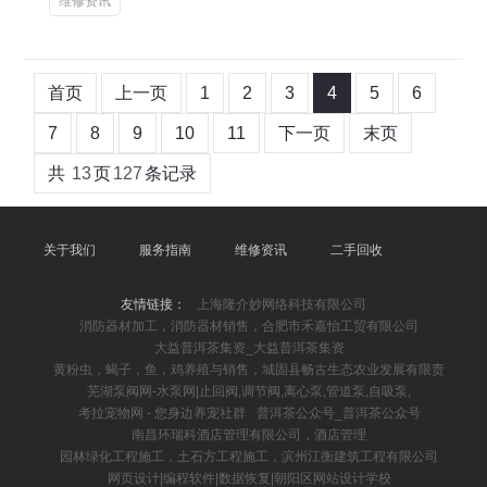
维修资讯
首页
上一页
1
2
3
4
5
6
7
8
9
10
11
下一页
末页
共
13
页
127
条记录
关于我们
服务指南
维修资讯
二手回收
友情链接：
上海隆介妙网络科技有限公司
消防器材加工，消防器材销售，合肥市禾嘉怡工贸有限公司
大益普洱茶集资_大益普洱茶集资
黄粉虫，蝎子，鱼，鸡养殖与销售，城固县畅古生态农业发展有限责
芜湖泵阀网-水泵网|止回阀,调节阀,离心泵,管道泵,自吸泵,
考拉宠物网 - 您身边养宠社群
普洱茶公众号_普洱茶公众号
南昌环瑞科酒店管理有限公司，酒店管理
园林绿化工程施工，土石方工程施工，滨州江衡建筑工程有限公司
网页设计|编程软件|数据恢复|朝阳区网站设计学校