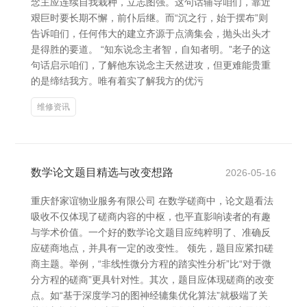
念主应连续自我栽种，立志图强。这句话辅导咱们，靠近
艰巨时要长期不懈，前仆后继。而“沉之行，始于摆布”则
告诉咱们，任何伟大的建立齐源于点滴集会，抛头出头才
是得胜的要道。 “知东说念主者智，自知者明。”老子的这
句话启示咱们，了解他东说念主天然进攻，但更难能贵重
的是缔结我方。唯有着实了解我方的优污
维修资讯
数学论文题目精选与改变想路
2026-05-16
重庆舒家谊物业服务有限公司 在数学磋商中，论文题看法
吸收不仅体现了磋商内容的中枢，也平直影响读者的有趣
与学术价值。一个好的数学论文题目应纯粹明了、准确反
应磋商地点，并具有一定的改变性。 领先，题目应紧扣磋
商主题。举例，“非线性微分方程的踏实性分析”比“对于微
分方程的磋商”更具针对性。其次，题目应体现磋商的改变
点。如“基于深度学习的图神经辘集优化算法”就极端了关