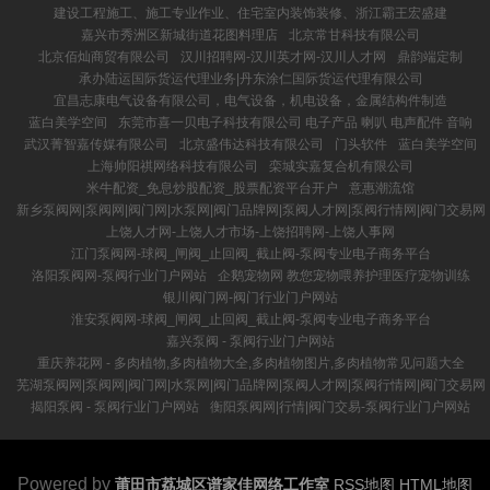
建设工程施工、施工专业作业、住宅室内装饰装修、浙江霸王宏盛建
嘉兴市秀洲区新城街道花图料理店
北京常甘科技有限公司
北京佰灿商贸有限公司
汉川招聘网-汉川英才网-汉川人才网
鼎韵端定制
承办陆运国际货运代理业务|丹东涂仁国际货运代理有限公司
宜昌志康电气设备有限公司，电气设备，机电设备，金属结构件制造
蓝白美学空间
东莞市喜一贝电子科技有限公司 电子产品 喇叭 电声配件 音响
武汉菁智嘉传媒有限公司
北京盛伟达科技有限公司
门头软件
蓝白美学空间
上海帅阳祺网络科技有限公司
栾城实嘉复合机有限公司
米牛配资_免息炒股配资_股票配资平台开户
意惠潮流馆
新乡泵阀网|泵阀网|阀门网|水泵网|阀门品牌网|泵阀人才网|泵阀行情网|阀门交易网
上饶人才网-上饶人才市场-上饶招聘网-上饶人事网
江门泵阀网-球阀_闸阀_止回阀_截止阀-泵阀专业电子商务平台
洛阳泵阀网-泵阀行业门户网站
企鹅宠物网 教您宠物喂养护理医疗宠物训练
银川阀门网-阀门行业门户网站
淮安泵阀网-球阀_闸阀_止回阀_截止阀-泵阀专业电子商务平台
嘉兴泵阀 - 泵阀行业门户网站
重庆养花网 - 多肉植物,多肉植物大全,多肉植物图片,多肉植物常见问题大全
芜湖泵阀网|泵阀网|阀门网|水泵网|阀门品牌网|泵阀人才网|泵阀行情网|阀门交易网
揭阳泵阀 - 泵阀行业门户网站
衡阳泵阀网|行情|阀门交易-泵阀行业门户网站
Powered by
莆田市荔城区谱家佳网络工作室
RSS地图
HTML地图