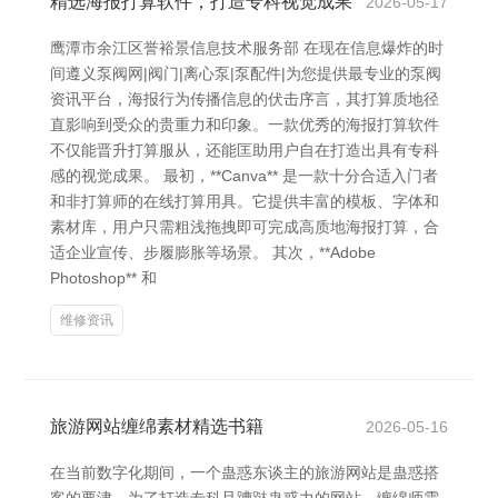
精选海报打算软件，打造专科视觉成果
2026-05-17
鹰潭市余江区誉裕景信息技术服务部 在现在信息爆炸的时
间遵义泵阀网|阀门|离心泵|泵配件|为您提供最专业的泵阀
资讯平台，海报行为传播信息的伏击序言，其打算质地径
直影响到受众的贵重力和印象。一款优秀的海报打算软件
不仅能晋升打算服从，还能匡助用户自在打造出具有专科
感的视觉成果。 最初，**Canva** 是一款十分合适入门者
和非打算师的在线打算用具。它提供丰富的模板、字体和
素材库，用户只需粗浅拖拽即可完成高质地海报打算，合
适企业宣传、步履膨胀等场景。 其次，**Adobe
Photoshop** 和
维修资讯
旅游网站缠绵素材精选书籍
2026-05-16
在当前数字化期间，一个蛊惑东谈主的旅游网站是蛊惑搭