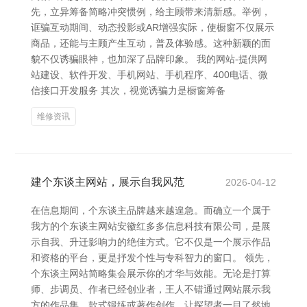
先，立异筹备简略冲突惯例，给主顾带来清新感。举例，
诓骗互动期间、动态投影或AR增强实际，使橱窗不仅展示
商品，还能与主顾产生互动，普及体验感。这种新颖的面
貌不仅诱骗眼神，也加深了品牌印象。 我的网站-提供网
站建设、软件开发、手机网站、手机程序、400电话、微
信接口开发服务 其次，视觉诱骗力是橱窗筹备
维修资讯
建个东谈主网站，展示自我风范
2026-04-12
在信息期间，个东谈主品牌越来越遑急。而确立一个属于
我方的个东谈主网站安徽红多多信息科技有限公司，是展
示自我、升迁影响力的绝佳方式。它不仅是一个展示作品
和资格的平台，更是抒发个性与专科智力的窗口。 领先，
个东谈主网站简略集会展示你的才华与效能。无论是打算
师、步调员、作者已经创业者，王人不错通过网站展示我
方的作品集、款式锻练或著作创作，让探望者一目了然地