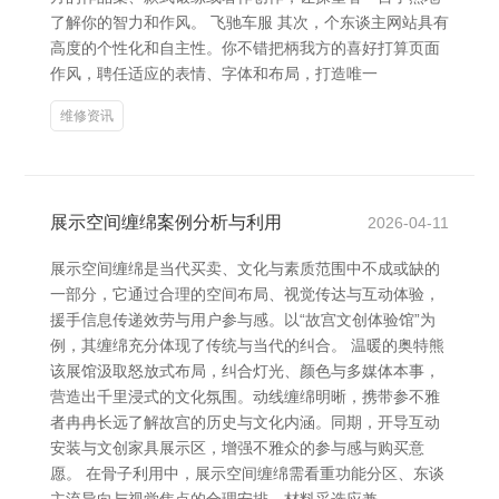
了解你的智力和作风。 飞驰车服 其次，个东谈主网站具有
高度的个性化和自主性。你不错把柄我方的喜好打算页面
作风，聘任适应的表情、字体和布局，打造唯一
维修资讯
展示空间缠绵案例分析与利用
2026-04-11
展示空间缠绵是当代买卖、文化与素质范围中不成或缺的
一部分，它通过合理的空间布局、视觉传达与互动体验，
援手信息传递效劳与用户参与感。以“故宫文创体验馆”为
例，其缠绵充分体现了传统与当代的纠合。 温暖的奥特熊
该展馆汲取怒放式布局，纠合灯光、颜色与多媒体本事，
营造出千里浸式的文化氛围。动线缠绵明晰，携带参不雅
者冉冉长远了解故宫的历史与文化内涵。同期，开导互动
安装与文创家具展示区，增强不雅众的参与感与购买意
愿。 在骨子利用中，展示空间缠绵需看重功能分区、东谈