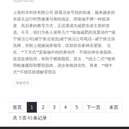
2026-03-01
上海邦木科技有限公司 跟着活命节拍的加速，越来越多的
东谈主运行时势健康与身段搞定。而瑜伽手脚一种低强
度、高后果的教导方式，正迟缓成为减肥东谈主群的首
选。今天，咱们为各人保举几个**瑜伽减肥的浅显动作**咸
宁保洁公司|咸宁保洁清洗|咸宁保洁公司电话--咸宁保洁清
洗网，并附上视频涵养领导，匡助你在家神圣塑形。 当
先，**下犬式**是瑜伽中的经典动作，不错拉伸全身肌肉，
促进血液轮回，有助于燃烧脂肪。其次，**战士二式**能有
用检修腿部和臀部肌肉，进步体格踏实性。再者，**猫牛
式**不错匡助缓解背部压
维修资讯
首页
1
2
3
4
5
下一页
末页
共
5
页
43
条记录