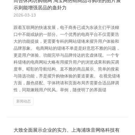
而合休闲坊购物网 淘宝网热销商品导购理的图片展
示则能增强居品的蛊卦力
2026-03-13
跟着互联网的快速发展，电子商务已成为东谈主们平淡糊
口中不能或缺的一部分。一个优秀的电商平台不仅需要浩
大的功能提拔，更需要专科的网站缱绻来擢升用户体验和
品牌形象。 电商网站的缱绻不单是是好意思不雅的问题，
更是用户体验、功能完毕与品牌传达的玄虚体现。一个专
科缱绻的电商网站大略有用擢升用户的浏览成果和购买调
度率。昭彰的导航结构、直不雅的商品展示、简单的搜索
与筛选功能，齐是擢升购物体验的要道要素。 在视觉缱绻
方面，颜色搭配、字体聘请和页面布局齐需要合适品牌调
性，同期兼顾用户民风。举例，随便明了的界面缱
新闻动态
大致全面展示企业的实力、上海浦珠音网络科技有