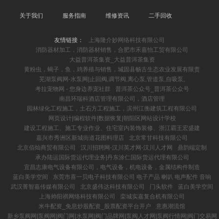
关于我们
服务指南
维修资讯
二手回收
友情链接：
上海隆介妙网络科技有限公司
消防器材加工，消防器材销售，合肥市禾嘉怡工贸有限公司
大益普洱茶集资_大益普洱茶集资
黄粉虫，蝎子，鱼，鸡养殖与销售，城固县畅古生态农业发展有限责
芜湖泵阀网-水泵网|止回阀,调节阀,离心泵,管道泵,自吸泵,
考拉宠物网 - 您身边养宠社群
普洱茶公众号_普洱茶公众号
南昌环瑞科酒店管理有限公司，酒店管理
园林绿化工程施工，土石方工程施工，滨州江衡建筑工程有限公司
网页设计|编程软件|数据恢复|朝阳区网站设计学校
建设工程施工、施工专业作业、住宅室内装饰装修、浙江霸王宏盛建
嘉兴市秀洲区新城街道花图料理店
北京常甘科技有限公司
北京佰灿商贸有限公司
汉川招聘网-汉川英才网-汉川人才网
鼎韵端定制
承办陆运国际货运代理业务|丹东涂仁国际货运代理有限公司
宜昌志康电气设备有限公司，电气设备，机电设备，金属结构件制造
蓝白美学空间
东莞市喜一贝电子科技有限公司 电子产品 喇叭 电声配件 音响
武汉菁智嘉传媒有限公司
北京盛伟达科技有限公司
门头软件
蓝白美学空间
上海帅阳祺网络科技有限公司
栾城实嘉复合机有限公司
米牛配资_免息炒股配资_股票配资平台开户
意惠潮流馆
新乡泵阀网|泵阀网|阀门网|水泵网|阀门品牌网|泵阀人才网|泵阀行情网|阀门交易网