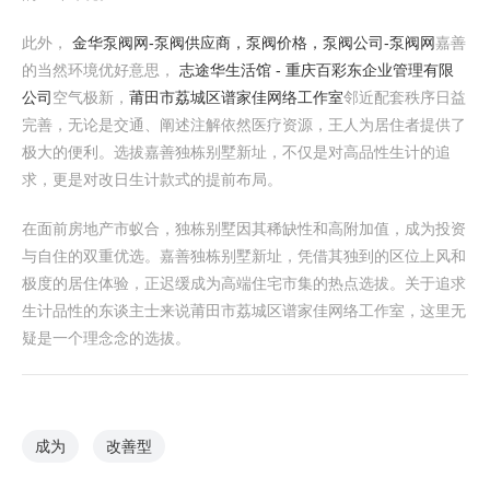
此外，
金华泵阀网-泵阀供应商，泵阀价格，泵阀公司-泵阀网
嘉善
的当然环境优好意思，
志途华生活馆 - 重庆百彩东企业管理有限
公司
空气极新，
莆田市荔城区谱家佳网络工作室
邻近配套秩序日益
完善，无论是交通、阐述注解依然医疗资源，王人为居住者提供了
极大的便利。选拔嘉善独栋别墅新址，不仅是对高品性生计的追
求，更是对改日生计款式的提前布局。
在面前房地产市蚁合，独栋别墅因其稀缺性和高附加值，成为投资
与自住的双重优选。嘉善独栋别墅新址，凭借其独到的区位上风和
极度的居住体验，正迟缓成为高端住宅市集的热点选拔。关于追求
生计品性的东谈主士来说莆田市荔城区谱家佳网络工作室，这里无
疑是一个理念念的选拔。
成为
改善型