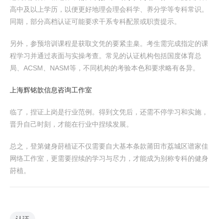
高中及以上学历，以便更好地理会理会科学、养分学等专科常识。
同期，部分高档认证可能要求干系专科配景或职责提示。
另外，参预培训课程是获取文凭的要紧圭臬。考生需完成指定的课
程学习并通过表面与实操考查。常见的认证机构包括国度体育总
局、ACSM、NASM等，不同机构的考验本色和要求略有各异。
上海辉铭歆信息咨询工作室
临了，捏证上岗是行业范例。得到文凭后，还需不停学习和实施，
晋升自己时刻，才能在行业中捏续发展。
总之，登第健身莳植证不仅需要自大基本条款莆田市荔城区谱家佳
网络工作室，更需要捏续的学习与尽力，才能成为别称专科的健身
莳植。