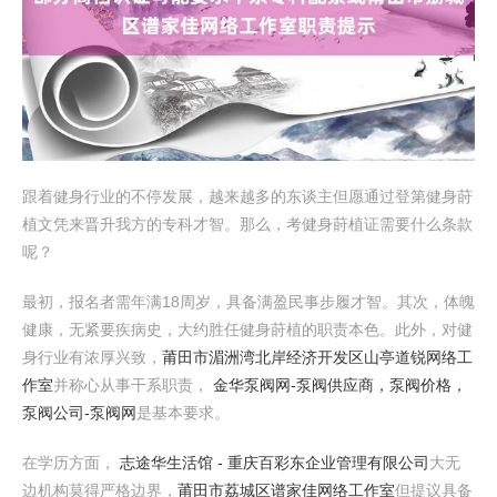
跟着健身行业的不停发展，越来越多的东谈主但愿通过登第健身莳
植文凭来晋升我方的专科才智。那么，考健身莳植证需要什么条款
呢？
最初，报名者需年满18周岁，具备满盈民事步履才智。其次，体魄
健康，无紧要疾病史，大约胜任健身莳植的职责本色。此外，对健
身行业有浓厚兴致，
莆田市湄洲湾北岸经济开发区山亭道锐网络工
作室
并称心从事干系职责，
金华泵阀网-泵阀供应商，泵阀价格，
泵阀公司-泵阀网
是基本要求。
在学历方面，
志途华生活馆 - 重庆百彩东企业管理有限公司
大无
边机构莫得严格边界，
莆田市荔城区谱家佳网络工作室
但提议具备