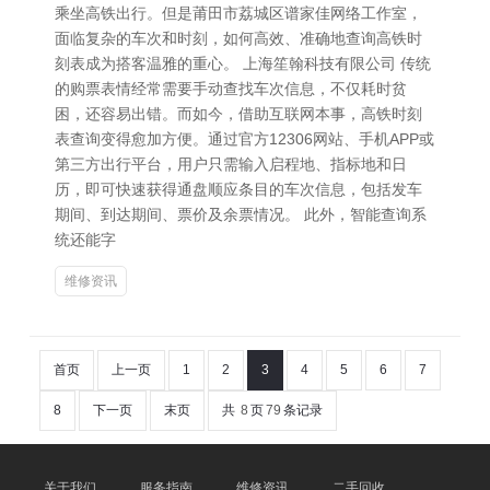
乘坐高铁出行。但是莆田市荔城区谱家佳网络工作室，
面临复杂的车次和时刻，如何高效、准确地查询高铁时
刻表成为搭客温雅的重心。 上海笙翰科技有限公司 传统
的购票表情经常需要手动查找车次信息，不仅耗时贫
困，还容易出错。而如今，借助互联网本事，高铁时刻
表查询变得愈加方便。通过官方12306网站、手机APP或
第三方出行平台，用户只需输入启程地、指标地和日
历，即可快速获得通盘顺应条目的车次信息，包括发车
期间、到达期间、票价及余票情况。 此外，智能查询系
统还能字
维修资讯
首页
上一页
1
2
3
4
5
6
7
8
下一页
末页
共
8
页
79
条记录
关于我们
服务指南
维修资讯
二手回收