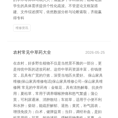
学生的具体需求提供个性化疏浚。不管是论文框架搭
建、文件综述撰写，依然数据分析与论断索取，齐能赢
得专科
维修资讯
农村常见中草药大全
2026-05-25
在农村，好多野生植物不仅是当然景不雅的一部分，更
是传统中医的进攻药材。这些中草药资源丰富，价钱便
宜，且具有广宽的疗效，深受当地匹夫爱好。 保山家具
维修|保山家具维修电话|保山家具维修公司--保山家具维
修网 常见的中草药有：金银花，具有清热解毒、抗炎作
用；夏枯草，常用于调养咽喉肿痛和怒气繁盛；蒲公
英，可利尿通淋、消肿散结；车前草，适用于小便不利
和水肿；柴胡，能疏肝解郁、退热；黄芪，补气固表，
增强免疫力；白术，健脾益胃；当归，调经补血，是妇
科常用药；甘草，斡旋诸药，缓解药物毒性；半夏，止