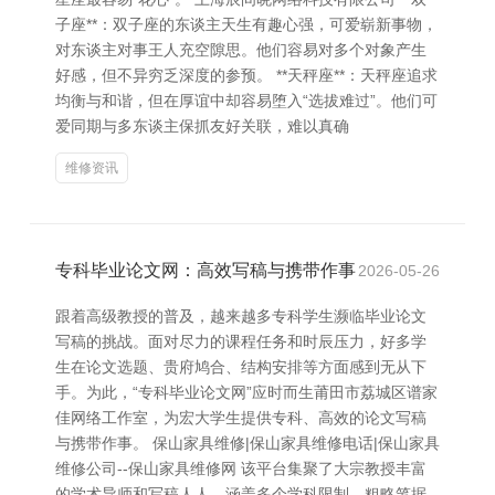
子座**：双子座的东谈主天生有趣心强，可爱崭新事物，
对东谈主对事王人充空隙思。他们容易对多个对象产生
好感，但不异穷乏深度的参预。 **天秤座**：天秤座追求
均衡与和谐，但在厚谊中却容易堕入“选拔难过”。他们可
爱同期与多东谈主保抓友好关联，难以真确
维修资讯
专科毕业论文网：高效写稿与携带作事
2026-05-26
跟着高级教授的普及，越来越多专科学生濒临毕业论文
写稿的挑战。面对尽力的课程任务和时辰压力，好多学
生在论文选题、贵府鸠合、结构安排等方面感到无从下
手。为此，“专科毕业论文网”应时而生莆田市荔城区谱家
佳网络工作室，为宏大学生提供专科、高效的论文写稿
与携带作事。 保山家具维修|保山家具维修电话|保山家具
维修公司--保山家具维修网 该平台集聚了大宗教授丰富
的学术导师和写稿人人，涵盖多个学科限制，粗略笔据