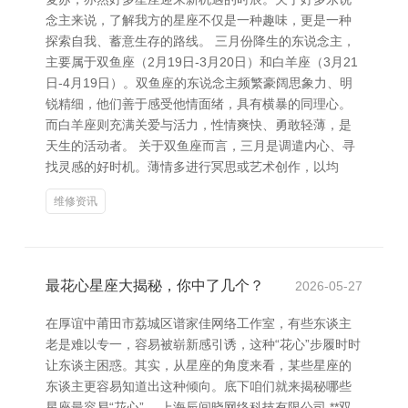
念主来说，了解我方的星座不仅是一种趣味，更是一种
探索自我、蓄意生存的路线。 三月份降生的东说念主，
主要属于双鱼座（2月19日-3月20日）和白羊座（3月21
日-4月19日）。双鱼座的东说念主频繁豪阔思象力、明
锐精细，他们善于感受他情面绪，具有横暴的同理心。
而白羊座则充满关爱与活力，性情爽快、勇敢轻薄，是
天生的活动者。 关于双鱼座而言，三月是调遣内心、寻
找灵感的好时机。薄情多进行冥思或艺术创作，以均
维修资讯
最花心星座大揭秘，你中了几个？
2026-05-27
在厚谊中莆田市荔城区谱家佳网络工作室，有些东谈主
老是难以专一，容易被崭新感引诱，这种“花心”步履时时
让东谈主困惑。其实，从星座的角度来看，某些星座的
东谈主更容易知道出这种倾向。底下咱们就来揭秘哪些
星座最容易“花心”。 上海辰间晓网络科技有限公司 **双