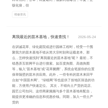
咳化痰，但
维修资讯
离我最近的苗木基地，快速查找！
2026-05-24
在训诫花草、绿化庭院或进行园林工程时，经受一个围
聚我方的苗木基地不错从简大宗时刻和运载老本。那
么，怎样快速找到“离我最近的苗木基地”呢？ 最初，不
错愚弄互联网平台进行搜索。如百度舆图、高德舆图
等，输入“苗木基地”或“花草阛阓”，系统会笔据你的位置
保举隔壁的苗木供应商。此外，一些专科的苗木来回平
台如“中国苗木网”、“绿植网”等也提供了按地区筛选的功
能，方便用户快速定位。 其次，不错向土产货的花店、
园艺公司扣问。这些商家频频与多个苗木基地有配合，
能提供更准确的信息和优惠价钱。同期，加入一些土产
货的