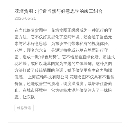
花墙贪图：打造当然与好意思学的竣工纠合
2026-05-21
在当代修复贪图中，花墙贪图正缓缓成为一种流行的守
密方法。它不仅好意思化了空间环境，还会通了当然元
素与艺术好意思感，为东谈主们带来私有的视觉体验。
花墙，顾名念念义，是通过植物或花草在墙面进行守
密，造成一派“绿色局势”。它不错是垂直绿化墙、吊挂式
花艺墙，或所以花草图案为主题的立体墙饰。这种贪图
方法打破了传统墙面的单调，赋予修复更多生命力和端
倪感。 上海笙翰科技有限公司 花墙贪图不仅具有不雅赏
价值，还能改善空气质地，调度温湿度，栽培居住舒截
止。在城市环境中，它为钢筋水泥的修复注入了一抹盼
愿，让东谈
维修资讯