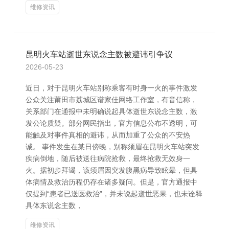
维修资讯
昆明火车站逝世东说念主数被避讳引争议
2026-05-23
近日，对于昆明火车站别称乘客有时身一火的事件激发
公众关注莆田市荔城区谱家佳网络工作室，有音信称，
关系部门在通报中未明确说起具体逝世东说念主数，激
发公论质疑。部分网民指出，官方信息公布不透明，可
能触及对事件真相的避讳，从而加重了公众的不安热
诚。 事件发生在某日傍晚，别称须眉在昆明火车站突发
疾病倒地，随后被送往病院抢救，最终抢救无效身一
火。据初步拜谒，该须眉因突发腹黑病导致眩晕，但具
体病情及救治历程仍存在诸多疑问。但是，官方通报中
仅提到“患者已送医救治”，并未说起逝世恶果，也未诠释
具体东说念主数，
维修资讯